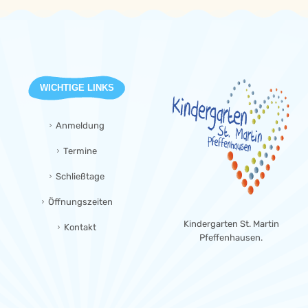
WICHTIGE LINKS
Anmeldung
Termine
Schließtage
Öffnungszeiten
Kindergarten St. Martin
Kontakt
Pfeffenhausen.
empty
empty
empty
empty