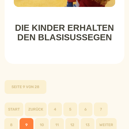
DIE KINDER ERHALTEN
DEN BLASISUSSEGEN
SEITE 9 VON 28
START
ZURÜCK
4
5
6
7
8
9
10
11
12
13
WEITER